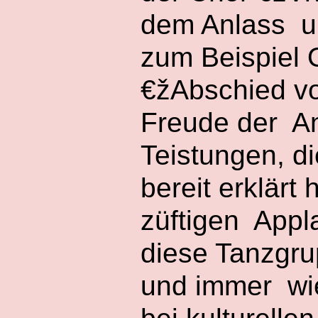
dem Anlass un
zum Beispiel 
€žAbschied vo
Freude der A
Teistungen, d
bereit erklärt
züftigen Appl
diese Tanzgru
und immer wi