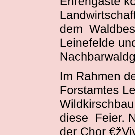
Ehrengäste ko
Landwirtschaft
dem Waldbesi
Leinefelde un
Nachbarwaldg
Im Rahmen de
Forstamtes Le
Wildkirschbau
diese Feier. 
der Chor €žVi