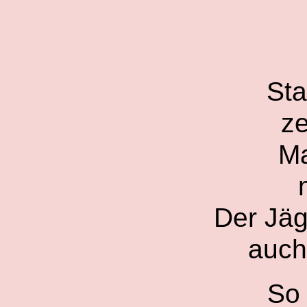
Sta
ze
Ma
Der Jä
auch
So 