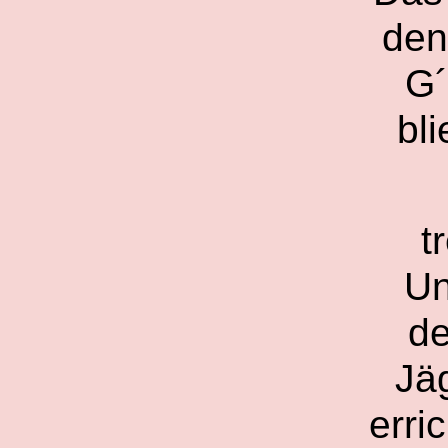
den
G´
bl
t
Un
de
Jä
erri