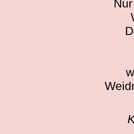
Nur
D
w
Weid
K